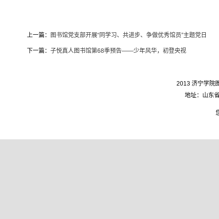
上一篇：
图书馆党支部开展“同学习、共进步、争做优秀馆员”主题党日
下一篇：
子悦真人图书馆第68季预告——少年风华，初登央视
2013 济宁学院图
地址：山东省