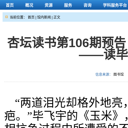
首页
概况
资源
服务
咨询
学科服务平台
当前位置：
首页
|
馆内新闻
| 正文
杏坛读书第106期预
——读
信息来源：
图书馆
“两道泪光却格外地亮
疤。”毕飞宇的《玉米》