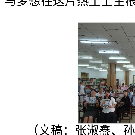
与梦想在这片热土上生
（文稿：张淑鑫、孙