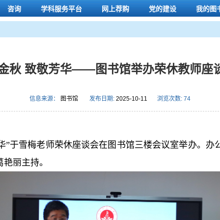
咨询
学科服务平台
网上荐购
党的建设
我的图
金秋 致敬芳华——图书馆举办荣休教师座
信息来源：
图书馆
发布日期:
2025-10-11
浏览次数:
74
敬芳华”于雪梅老师荣休座谈会在图书馆三楼会议室举办。
葛艳丽主持。