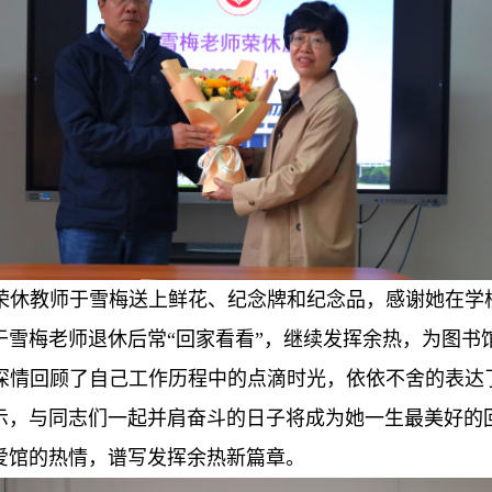
荣休教师于雪梅送上鲜花、纪念牌和纪念品，感谢她在学
于雪梅老师退休后常“回家看看”，继续发挥余热，为图书
深情回顾了自己工作历程中的点滴时光，依依不舍的表达
示，与同志们一起并肩奋斗的日子将成为她一生最美好的
爱馆的热情，谱写发挥余热新篇章。