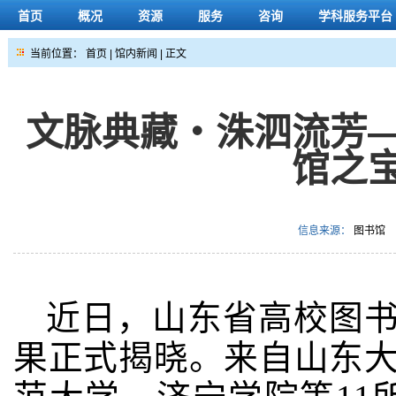
首页
概况
资源
服务
咨询
学科服务平台
当前位置：
首页
|
馆内新闻
| 正文
文脉典藏・洙泗流芳
馆之
信息来源：
图书馆
近日，山东省高校图书
果正式揭晓。来自山东