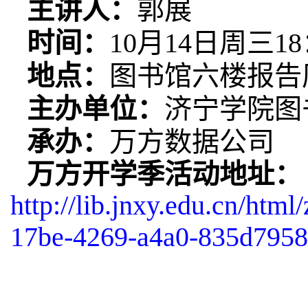
主讲人：
郭展
时间：
10
月
14
日
周三
18
地点：
图书馆六楼报告
主办单位：
济宁学院图
承办：
万方数据公司
万方开学季活动地址：
http://lib.jnxy.edu.cn/htm
17be-4269
-a4a0-835d7958