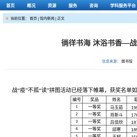
首页
概况
资源
服务
咨询
学科服务平台
当前位置：
首页
|
馆内新闻
| 正文
徜徉书海 沐浴书香—战
信息来源：
图书馆
战“疫”不孤“读”拼图活动已经落下帷幕，获奖名单
编号
奖品
姓名
1
一等奖
马玉茹
19
2
一等奖
肖新斗
17
3
一等奖
吕佳欣
18
4
一等奖
邱寒
18
5
一等奖
王柯