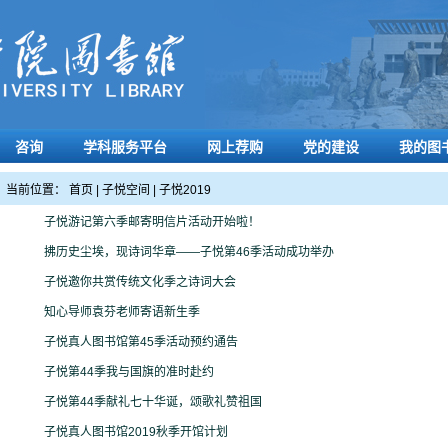
咨询
学科服务平台
网上荐购
党的建设
我的图
当前位置：
首页
|
子悦空间
|
子悦2019
子悦游记第六季邮寄明信片活动开始啦！
拂历史尘埃，现诗词华章——子悦第46季活动成功举办
子悦邀你共赏传统文化季之诗词大会
知心导师袁芬老师寄语新生季
子悦真人图书馆第45季活动预约通告
子悦第44季我与国旗的准时赴约
子悦第44季献礼七十华诞，颂歌礼赞祖国
子悦真人图书馆2019秋季开馆计划