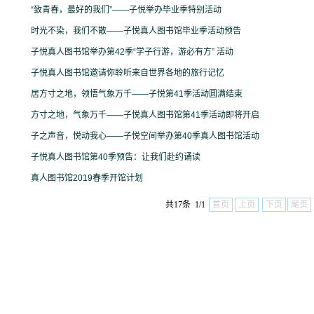
“致青春，最好的我们”——子悦举办毕业季特别活动
时光不染，我们不散——子悦真人图书馆毕业季活动预告
子悦真人图书馆举办第42季“学子行游，游必有方” 活动
子悦真人图书馆邀请你聆听来自世界各地的旅行记忆
居方寸之地，领悟气象万千——子悦第41季活动圆满结束
方寸之地，气象万千——子悦真人图书馆第41季活动即将开启
子之声音，悦动我心——子悦空间举办第40季真人图书馆活动
子悦真人图书馆第40季预告：让我们赴约诵读
真人图书馆2019春季开馆计划
共17条 1/1
首页
上页
下页
尾页