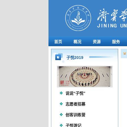
首页
概况
资源
服务
子悦2019
说说“子悦”
志愿者招募
创客训练营
子悦游记